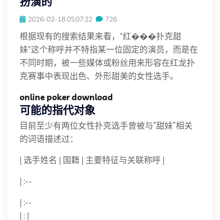
扮演的
2026-02-18 05:07:22
726
根据现有的搜索结果来看，"红���扑克甜
妹"这个称呼并不特指某一位固定的演员，而是在
不同时期，被一些媒体或粉丝用来形容在红龙扑
克赛事中表现出色、外形甜美的女性选手。
online poker download
可能的指代对象
目前至少有两位女性扑克选手曾被与“甜妹”相关
的词语描述过：
| 选手姓名 | 国籍 | 主要特征与关联称呼 |
| :--
| :--
| : |