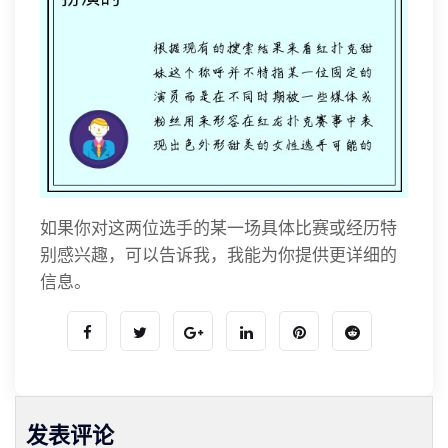
如果你对这两位选手的某一场具体比赛或经历特
别感兴趣，可以告诉我，我能为你提供更详细的
信息。
发表评论