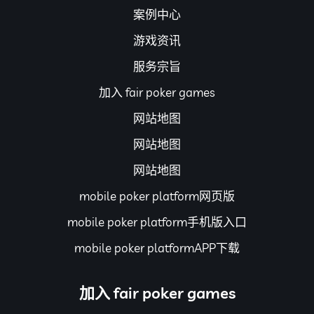
案例中心
游戏资讯
服务宗旨
加入 fair poker games
网站地图
网站地图
网站地图
mobile poker platform网页版
mobile poker platform手机版入口
mobile poker platformAPP下载
加入 fair poker games