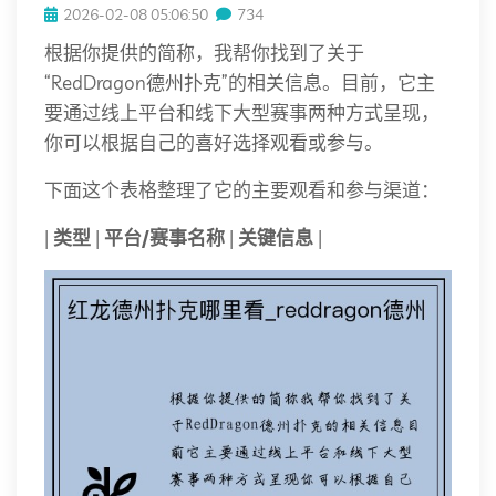
2026-02-08 05:06:50
734
根据你提供的简称，我帮你找到了关于
“RedDragon德州扑克”的相关信息。目前，它主
要通过线上平台和线下大型赛事两种方式呈现，
你可以根据自己的喜好选择观看或参与。
下面这个表格整理了它的主要观看和参与渠道：
|
类型
|
平台/赛事名称
|
关键信息
|