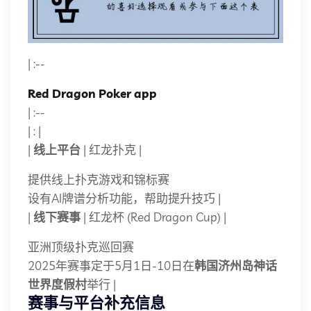
| :--
Red Dragon Poker app
| :--
| : |
|
线上平台
| 红龙扑克 |
提供线上扑克游戏和锦标赛
设有AI牌谱分析功能，帮助提升技巧 |
|
线下赛事
| 红龙杯 (Red Dragon Cup) |
亚洲顶级扑克巡回赛
2025年赛事定于5月1日-10日在
韩国济州岛神话
世界度假村
举行 |
赛事与平台补充信息