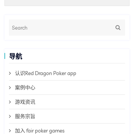
导航
认识Red Dragon Poker app
案例中心
游戏资讯
服务宗旨
加入 fair poker games