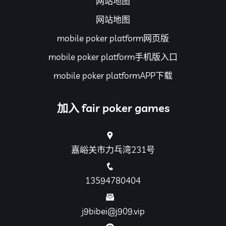
网站地图
网站地图
mobile poker platform网页版
mobile poker platform手机版入口
mobile poker platformAPP下载
加入 fair poker games
嘉峪关市力乓湾231号
13594780404
j9bibei@j909.vip