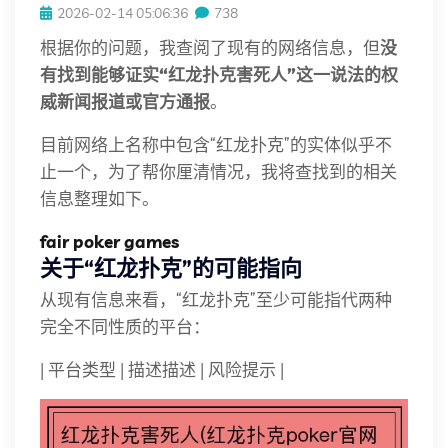
2026-02-14 05:06:36
738
根据你的问题，我查阅了现有的网络信息，但
没
有找到能够证实“红龙扑克害死人”这一说法的权
威新闻报道或官方通报
。
目前网络上名称中包含“红龙扑克”的实体似乎不
止一个，为了帮你厘清情况，我将查找到的相关
信息整理如下。
fair poker games
关于“红龙扑克”的可能指向
从现有信息来看，“红龙扑克”至少可能指代两种
完全不同性质的平台：
| 平台类型 | 描述描述 | 风险提示 |