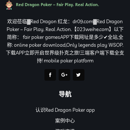
欢迎莅临▓Red Dragon 红龙：dr09.com▓Red Dragon
Poker – Fair Play. Real Action.【023weihe.com】以下
简称： fair poker gamesAPP下载网址是多少✔全站,全
称: online poker download,Only legends play WSOP.
下载APP立即开启世界级扑克之旅!三端客户端下载全支
持! mobile poker platform
导航
认识Red Dragon Poker app
案例中心