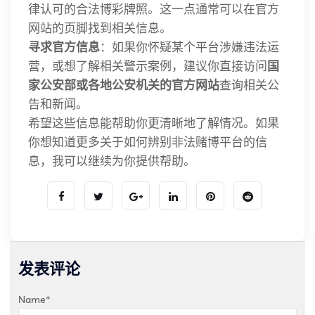
律认可的合法博彩牌照。这一点通常可以在官方
网站的页脚找到相关信息。
寻求官方信息
：如果你怀疑某个平台涉嫌违法运
营，或想了解相关警示案例，建议你直接访问
国
家公安部或各地公安机关的官方网站
查询相关公
告和新闻。
希望这些信息能帮助你更清晰地了解情况。如果
你想知道更多关于如何辨别非法赌博平台的信
息，我可以继续为你提供帮助。
发表评论
Name
*