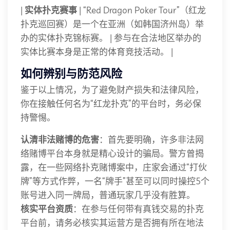
|
实体扑克赛事
| “Red Dragon Poker Tour”（红龙
扑克巡回赛）是一个在亚洲（如韩国济州岛）举
办的实体扑克锦标赛。 | 参与在合法地区举办的
实体比赛本身是正常的体育竞技活动。 |
如何辨别与防范风险
鉴于以上情况，为了避免财产损失和法律风险，
你在接触任何名为“红龙扑克”的平台时，务必保
持警惕。
认清非法赌博的危害
：首先要明确，许多非法网
络赌博平台本身就是精心设计的骗局。警方曾揭
露，在一些网络扑克赌博案中，庄家会通过“打伙
牌”等方式作弊，一名“牌手”甚至可以同时操控5个
账号进入同一牌局，普通玩家几乎没有胜算。
核实平台资质
：在参与任何带有真钱交易的扑克
平台前，请务必核实其运营方是否拥有所在地法