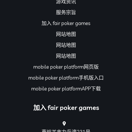
游戏资讯
服务宗旨
加入 fair poker games
网站地图
网站地图
网站地图
mobile poker platform网页版
mobile poker platform手机版入口
mobile poker platformAPP下载
加入 fair poker games
嘉峪关市力乓湾231号